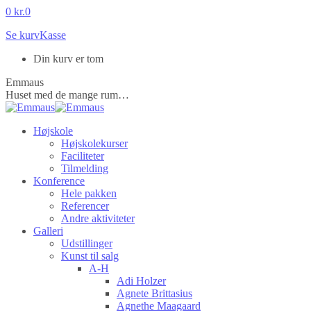
Skip
0
kr.
0
to
Se kurv
Kasse
content
Din kurv er tom
Emmaus
Huset med de mange rum…
Højskole
Højskolekurser
Faciliteter
Tilmelding
Konference
Hele pakken
Referencer
Andre aktiviteter
Galleri
Udstillinger
Kunst til salg
A-H
Adi Holzer
Agnete Brittasius
Agnethe Maagaard