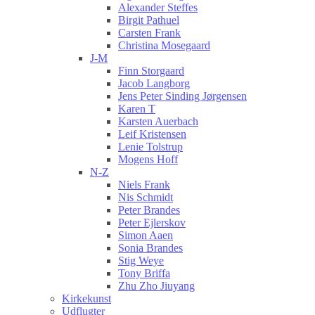
Alexander Steffes
Birgit Pathuel
Carsten Frank
Christina Mosegaard
J-M
Finn Storgaard
Jacob Langborg
Jens Peter Sinding Jørgensen
Karen T
Karsten Auerbach
Leif Kristensen
Lenie Tolstrup
Mogens Hoff
N-Z
Niels Frank
Nis Schmidt
Peter Brandes
Peter Ejlerskov
Simon Aaen
Sonia Brandes
Stig Weye
Tony Briffa
Zhu Zho Jiuyang
Kirkekunst
Udflugter