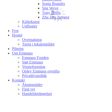
Sonia Brandes
Stig Weye
Tony Briffa
Zhu Zho Jiuyang
Kirkekunst
Udflugter
Fest
Hostel
Overnatning
Turist i lokalområdet
Pilgrim
Om Emmaus
Emmaus Fonden
Støt Emmaus
Venneforening
Oplev Emmaus ovenfra
Privatlivspolitik
Kontakt
Åbningstider
Find vej
Handelsbetingelser