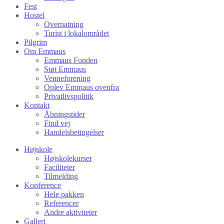
Fest
Hostel
Overnatning
Turist i lokalområdet
Pilgrim
Om Emmaus
Emmaus Fonden
Støt Emmaus
Venneforening
Oplev Emmaus ovenfra
Privatlivspolitik
Kontakt
Åbningstider
Find vej
Handelsbetingelser
Højskole
Højskolekurser
Faciliteter
Tilmelding
Konference
Hele pakken
Referencer
Andre aktiviteter
Galleri