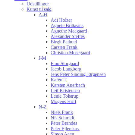
Udstillinger
Kunst til salg
A-H
Adi Holzer
Agnete Brittasius
Agnethe Maagaard
Alexander Steffes
Birgit Pathuel
Carsten Frank
Christina Mosegaard
J-M
Finn Storgaard
Jacob Langborg
Jens Peter Sinding Jørgensen
Karen T
Karsten Auerbach
Leif Kristensen
Lenie Tolstrup
Mogens Hoff
N-Z
Niels Frank
Nis Schmidt
Peter Brandes
Peter Ejlerskov
Simon Aaen