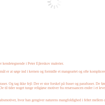
er kendetegnende i Peter Ejlerskov malerier.
 er at søge ind i kernen og formidle et mangeartet og ofte kompliceret
aser. Og tag ikke fejl: Der er stor forskel på fraser og parafraser. De fø
De til tider noget tunge religiøse motiver fra renæssancen ender i et leve
absmotiver, hvor han gengiver naturens mangfoldighed i feltet mellem d