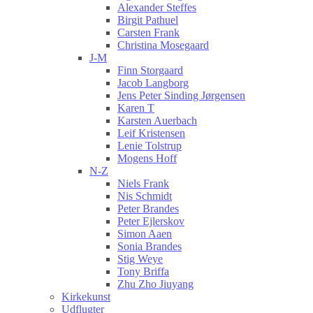
Alexander Steffes
Birgit Pathuel
Carsten Frank
Christina Mosegaard
J-M
Finn Storgaard
Jacob Langborg
Jens Peter Sinding Jørgensen
Karen T
Karsten Auerbach
Leif Kristensen
Lenie Tolstrup
Mogens Hoff
N-Z
Niels Frank
Nis Schmidt
Peter Brandes
Peter Ejlerskov
Simon Aaen
Sonia Brandes
Stig Weye
Tony Briffa
Zhu Zho Jiuyang
Kirkekunst
Udflugter