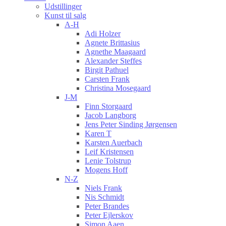
Udstillinger
Kunst til salg
A-H
Adi Holzer
Agnete Brittasius
Agnethe Maagaard
Alexander Steffes
Birgit Pathuel
Carsten Frank
Christina Mosegaard
J-M
Finn Storgaard
Jacob Langborg
Jens Peter Sinding Jørgensen
Karen T
Karsten Auerbach
Leif Kristensen
Lenie Tolstrup
Mogens Hoff
N-Z
Niels Frank
Nis Schmidt
Peter Brandes
Peter Ejlerskov
Simon Aaen