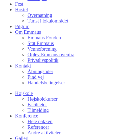
Fest
Hostel
Overnatning
Turist i lokalområdet
Pilgrim
Om Emmaus
Emmaus Fonden
Støt Emmaus
Venneforening
Oplev Emmaus ovenfra
Privatlivspolitik
Kontakt
Åbningstider
Find vej
Handelsbetingelser
Højskole
Højskolekurser
Faciliteter
Tilmelding
Konference
Hele pakken
Referencer
Andre aktiviteter
Galleri