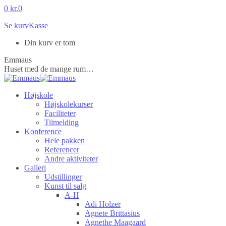
Skip
0
kr.
0
to
Se kurv
Kasse
content
Din kurv er tom
Emmaus
Huset med de mange rum…
Højskole
Højskolekurser
Faciliteter
Tilmelding
Konference
Hele pakken
Referencer
Andre aktiviteter
Galleri
Udstillinger
Kunst til salg
A-H
Adi Holzer
Agnete Brittasius
Agnethe Maagaard