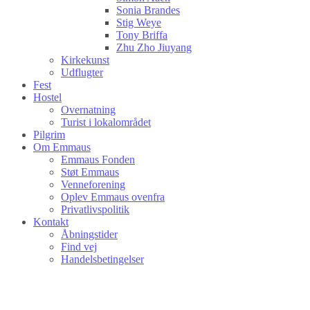
Sonia Brandes
Stig Weye
Tony Briffa
Zhu Zho Jiuyang
Kirkekunst
Udflugter
Fest
Hostel
Overnatning
Turist i lokalområdet
Pilgrim
Om Emmaus
Emmaus Fonden
Støt Emmaus
Venneforening
Oplev Emmaus ovenfra
Privatlivspolitik
Kontakt
Åbningstider
Find vej
Handelsbetingelser