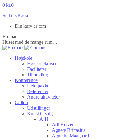
Skip
0
kr.
0
to
Se kurv
Kasse
content
Din kurv er tom
Emmaus
Huset med de mange rum…
Højskole
Højskolekurser
Faciliteter
Tilmelding
Konference
Hele pakken
Referencer
Andre aktiviteter
Galleri
Udstillinger
Kunst til salg
A-H
Adi Holzer
Agnete Brittasius
Agnethe Maagaard