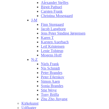
Alexander Steffes
Birgit Pathuel
Carsten Frank
Christina Mosegaard
J-M
Finn Storgaard
Jacob Langborg
Jens Peter Sinding Jørgensen
Karen T
Karsten Auerbach
Leif Kristensen
Lenie Tolstrup
Mogens Hoff
N-Z
Niels Frank
Nis Schmidt
Peter Brandes
Peter Ejlerskov
Simon Aaen
Sonia Brandes
Stig Weye
Tony Briffa
Zhu Zho Jiuyang
Kirkekunst
Udflugter