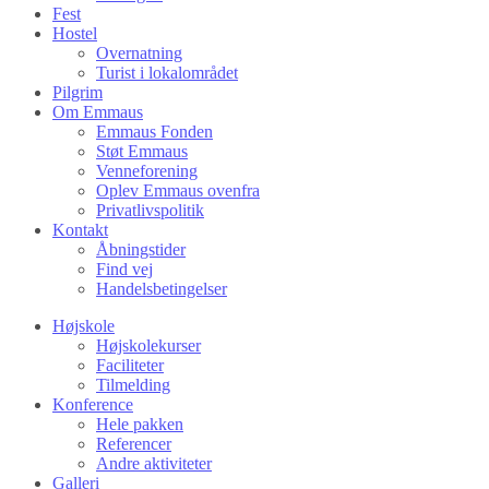
Fest
Hostel
Overnatning
Turist i lokalområdet
Pilgrim
Om Emmaus
Emmaus Fonden
Støt Emmaus
Venneforening
Oplev Emmaus ovenfra
Privatlivspolitik
Kontakt
Åbningstider
Find vej
Handelsbetingelser
Højskole
Højskolekurser
Faciliteter
Tilmelding
Konference
Hele pakken
Referencer
Andre aktiviteter
Galleri