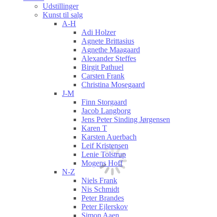
Udstillinger
Kunst til salg
A-H
Adi Holzer
Agnete Brittasius
Agnethe Maagaard
Alexander Steffes
Birgit Pathuel
Carsten Frank
Christina Mosegaard
J-M
Finn Storgaard
Jacob Langborg
Jens Peter Sinding Jørgensen
Karen T
Karsten Auerbach
Leif Kristensen
Lenie Tolstrup
Mogens Hoff
N-Z
Niels Frank
Nis Schmidt
Peter Brandes
Peter Ejlerskov
Simon Aaen